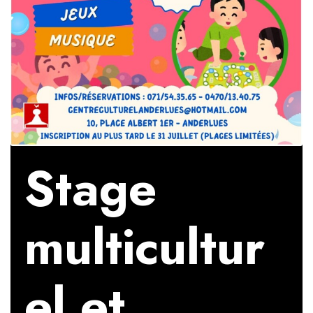
Stage
multicultur
el et