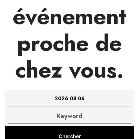
événement
proche de
chez vous.
Recherche
Évènements
et
Search
navigation
de
vues