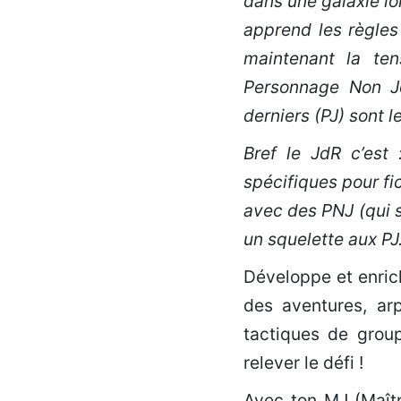
dans une galaxie lo
apprend les règles
maintenant la ten
Personnage Non Jo
derniers (PJ) sont 
Bref le JdR c’est
spécifiques pour fic
avec des PNJ (qui s
un squelette aux PJ
Développe et enrich
des aventures, arp
tactiques de group
relever le défi !
Avec ton MJ (Maîtr