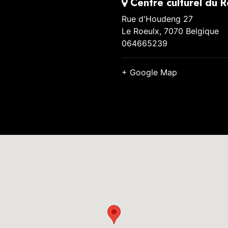
Centre culturel du R
Rue d'Houdeng 27
Le Roeulx
,
7070
Belgique
064665239
+ Google Map