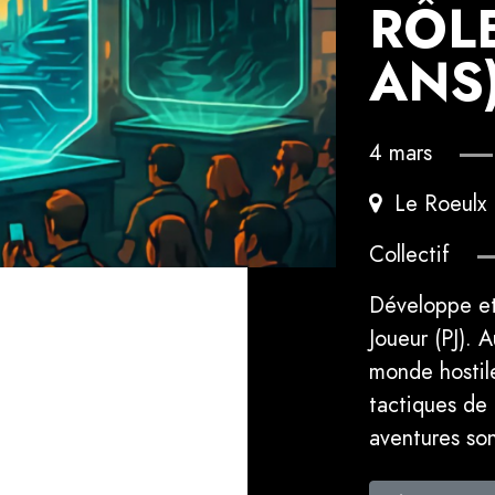
RÔLE
ANS
4 mars
Le Roeulx
Collectif
Développe et 
Joueur (PJ). 
monde hostile
tactiques de 
aventures son