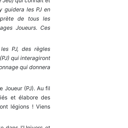
 Jeu) qui connaît et
y guidera les PJ en
rprète de tous les
nages Joueurs. Ces
les PJ, des règles
(PJ) qui interagiront
rsonnage qui donnera
 Joueur (PJ). Au fil
liés et élabore des
ont légions ! Viens
e dans l’Univers et