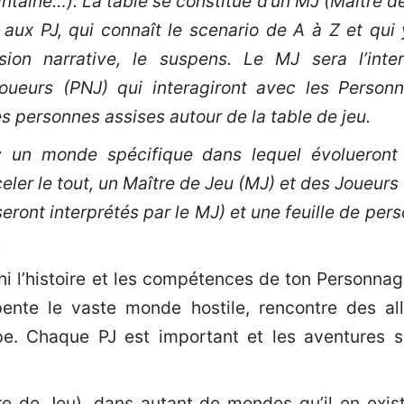
intaine…). La table se constitue d’un MJ (Maître de
 aux PJ, qui connaît le scenario de A à Z et qui 
sion narrative, le suspens. Le MJ sera l’inte
ueurs (PNJ) qui interagiront avec les Person
les personnes assises autour de la table de jeu.
 : un monde spécifique dans lequel évolueront 
eler le tout, un Maître de Jeu (MJ) et des Joueurs 
eront interprétés par le MJ) et une feuille de pe
.
i l’histoire et les compétences de ton Personnage
ente le vaste monde hostile, rencontre des al
e. Chaque PJ est important et les aventures s
e de Jeu), dans autant de mondes qu’il en exist