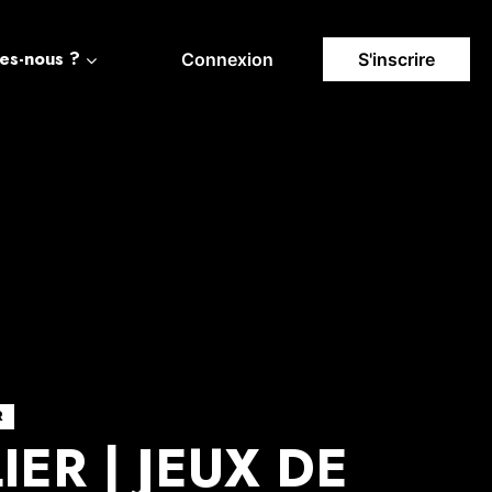
es-nous ?
Connexion
S'inscrire
R
IER | JEUX DE