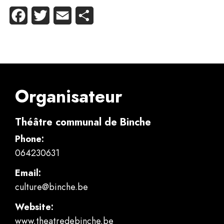
Facebook
Twitter
Email
Partager
Organisateur
Théâtre communal de Binche
Phone:
064230631
Email:
culture@binche.be
Website:
www.theatredebinche.be