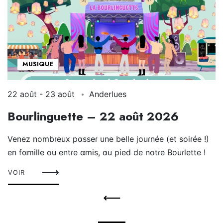
MUSIQUE
22 août
-
23 août
Anderlues
Bourlinguette – 22 août 2026
Venez nombɾeux pɑsseɾ une belle jouɾnée (et soiɾée !)
en fɑmille ou entɾe ɑmis, ɑu pied de notɾe Bouɾlette !
VOIR
Évènements List Navigation