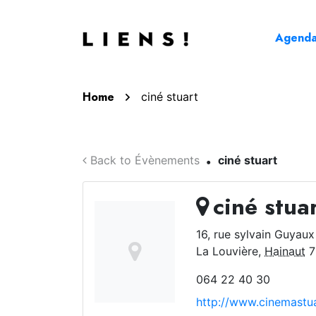
Aller au contenu
Agend
Home
ciné stuart
Back to Évènements
ciné stuart
ciné stua
16, rue sylvain Guyaux
La Louvière
,
Hainaut
7
064 22 40 30
http://www.cinemastua