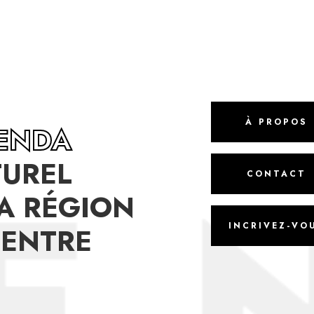
À PROPOS
GENDA
TUREL
CONTACT
A RÉGION
INCRIVEZ-VO
CENTRE