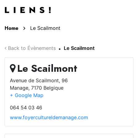
Aller au contenu
Home
Le Scailmont
Back to Évènements
Le Scailmont
Le Scailmont
Avenue de Scailmont, 96
Manage
,
7170
Belgique
+ Google Map
064 54 03 46
www.foyercultureldemanage.com