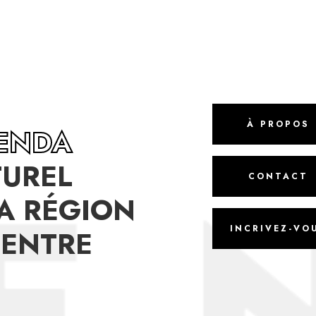
À PROPOS
GENDA
TUREL
CONTACT
A RÉGION
INCRIVEZ-VO
CENTRE