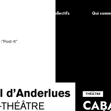
a
Les artistes et collectifs
Qui somm
:”Post-It”
THÉÂTRE
CAB