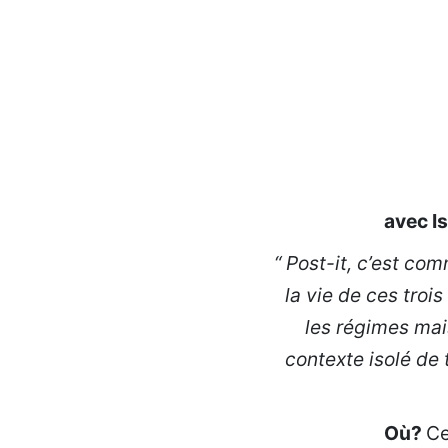
avec I
“
Post-it, c’est com
la vie de ces troi
les régimes mais
contexte isolé de
Où?
Ce