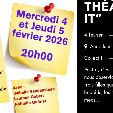
THÉÂ
IT”
4 février
Anderlues
Collectif
Post-it, c’est
nous observi
trois filles 
le poids, les
mecs…