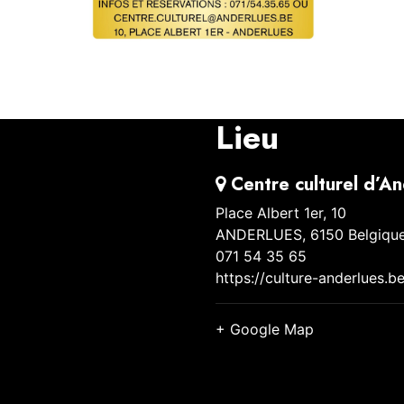
Partager
Lieu
Centre culturel d’A
Place Albert 1er, 10
ANDERLUES
,
6150
Belgiqu
071 54 35 65
https://culture-anderlues.be
+ Google Map