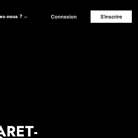
es-nous ?
Connexion
S'inscrire
ARET-