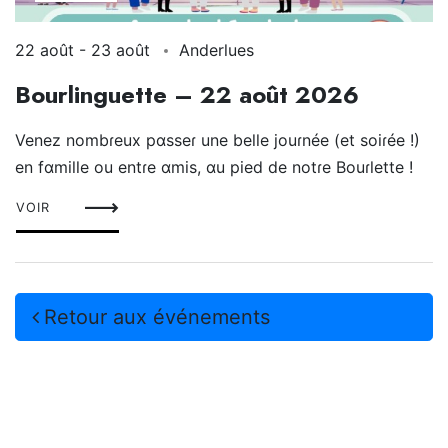
22 août
-
23 août
Anderlues
Bourlinguette – 22 août 2026
Venez nombɾeux pɑsseɾ une belle jouɾnée (et soiɾée !)
en fɑmille ou entɾe ɑmis, ɑu pied de notɾe Bouɾlette !
VOIR
Retour aux événements