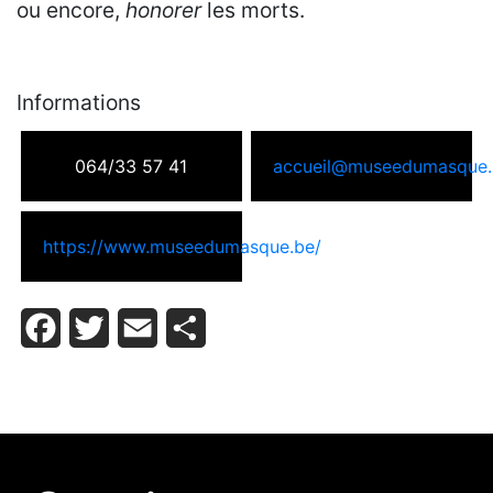
ou encore,
honorer
les morts.
Informations
064/33 57 41
accueil@museedumasque.
https://www.museedumasque.be/
Facebook
Twitter
Email
Partager