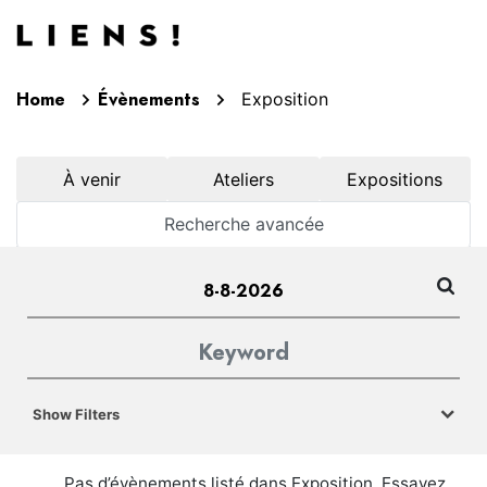
Aller au contenu
Home
Évènements
Exposition
À venir
Ateliers
Expositions
Recherche avancée
Show Filters
Pas d’évènements listé dans Exposition. Essayez