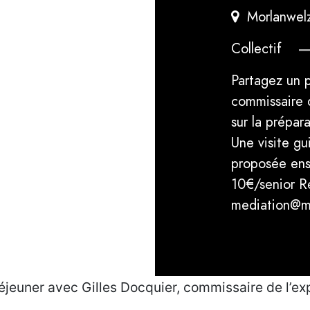
Morlanwel
Collectif
Partagez un p
commissaire d
sur la prépara
Une visite gu
proposée ens
10€/senior Ré
mediation@m
éjeuner avec Gilles Docquier, commissaire de l’exp