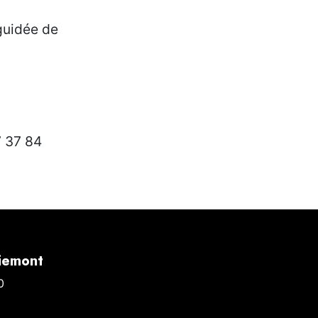
 guidée de
 37 84
iemont
0