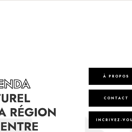
À PROPOS
GENDA
TUREL
CONTACT
A RÉGION
INCRIVEZ-VO
CENTRE