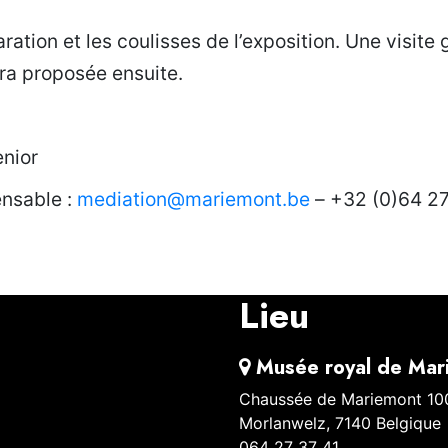
aration et les coulisses de l’exposition. Une visite
era proposée ensuite.
enior
ensable :
mediation@mariemont.be
– +32 (0)64 27
Partager
Lieu
Musée royal de Mar
Chaussée de Mariemont 10
Morlanwelz
,
7140
Belgique
064 27 37 41