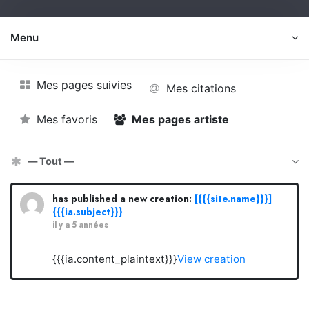
Menu
Mes pages suivies
Mes citations
Mes favoris
Mes pages artiste
Afficher par activité:
has published a new creation:
[{{{site.name}}}]
{{{ia.subject}}}
il y a 5 années
{{{ia.content_plaintext}}}
View creation