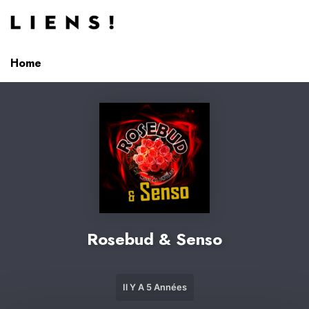
Aller au contenu
Home
Rosebud & Senso
Il Y A 5 Années